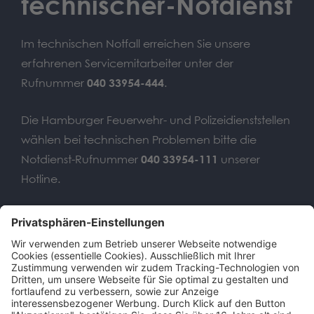
technischer-Notdienst
Im technischen Notfall erreichen Sie unsere
erfahrenen Servicemitarbeiter unter der
Rufnummer
040 33954-444
.
Die Hamburger Feuerwehr- und Polizeidienststellen
wählen bei technischen Problemen bitte die
Notdienst-Rufnummer
040 33954-111
unserer
Hotline.
Wir benötigen Ihre
Zustimmung, um den Google
Maps-Service zu laden!
Wir verwenden einen Service eines