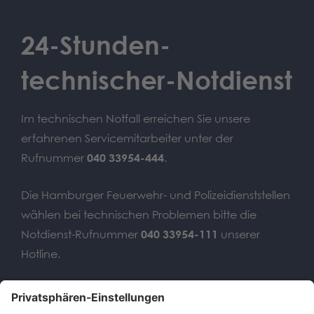
24-Stunden-
technischer-Notdienst
Im technischen Notfall erreichen Sie unsere
erfahrenen Servicemitarbeiter unter der
Rufnummer
040 33954-444
.
Die Hamburger Feuerwehr- und Polizeidienststellen
wählen bei technischen Problemen bitte die
Notdienst-Rufnummer
040 33954-111
unserer
Hotline.