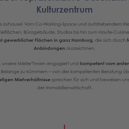
Kulturzentrum
be zuhause! Vom Co-Working-Space und aufstrebendem Kle
ieflächen, Bürogebäude, Studios bis hin zum Haute-Cuisine-
hl gewerblicher Flächen in ganz Hamburg
, die sich durch
Anbindungen
auszeichnen.
ch, unsere Mieter*innen engagiert und
kompetent vom ersten
 Belange zu kümmern – von der kompetenten Beratung übe
istigen Mietverhältnisse
sprechen für sich und beweisen un
der Immobilienwirtschaft.