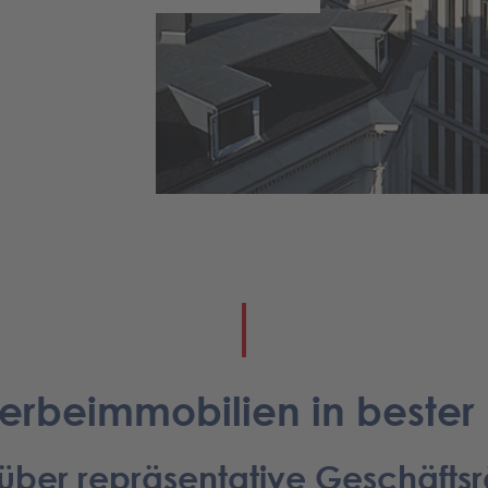
rbeimmobilien in bester
über repräsentative Geschäfts