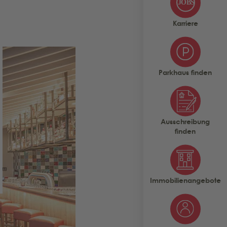
Karriere
Parkhaus finden
Ausschreibung
finden
Immobilienangebote