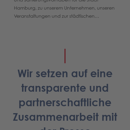
seren
Hamburg, zu unserem Unternehmen, unseren
Hambu
Veranstaltungen und zur städtischen
Veran
haben
Immobilienwirtschaft. Als Journalist*in haben
Immobi
Sie hier Zugriff auf u. a. aktuelle
Sie hie
-
Pressemeldungen und Corporate-Social-
Press
re
Channels und wir beantworten gerne Ihre
Chann
Anfragen.
Anfra
Wir setzen auf eine
transparente und
partnerschaftliche
Zusammenarbeit mit