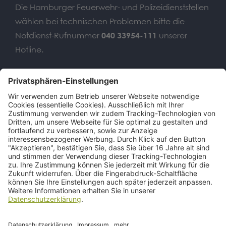
Die Hamburger Feuerwehr- und Polizeidienststellen
wählen bei technischen Problemen bitte die
Notdienst-Rufnummer
040 33954-111
unserer
Hotline.
Wir benötigen Ihre
Zustimmung, um den Google
Maps-Service zu laden!
Wir verwenden einen Service eines
Drittanbieters, um Karteninhalte
einzubetten. Dieser Service kann Daten
zu Ihren Aktivitäten sammeln. Bitte lesen
Sie die Details durch und stimmen Sie
der Nutzung des Service zu, um diese
Karte anzuzeigen.