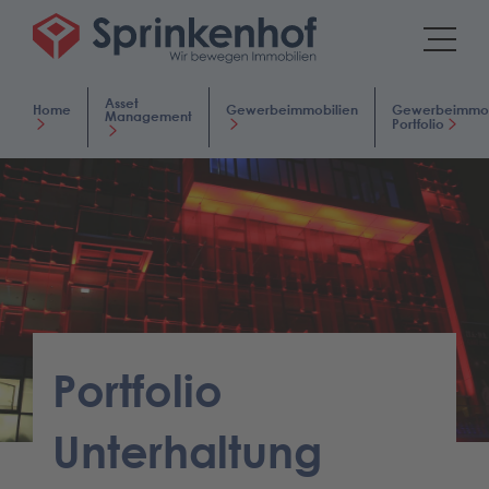
Asset
Home
Gewerbeimmobilien
Gewerbeimmob
Management
Portfolio
Portfolio
Unterhaltung