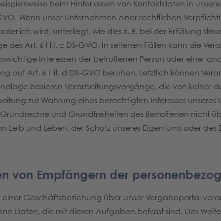
beispielsweise beim Hinterlassen von Kontaktdaten in unsere
 DS-GVO. Wenn unser Unternehmen einer rechtlichen Verpflic
ch wird, unterliegt, wie dies z. B. bei der Erfüllung steuerli
e des Art. 6 I lit. c DS-GVO. In seltenen Fällen kann die 
swichtige Interessen der betroffenen Person oder einer and
g auf Art. 6 I lit. d DS-GVO beruhen. Letztlich können Verarb
undlage basieren Verarbeitungsvorgänge, die von keiner 
beitung zur Wahrung eines berechtigten Interesses unseres 
sen, Grundrechte und Grundfreiheiten des Betroffenen nicht ü
n Leib und Leben, der Schutz unseres Eigentums oder des Ei
ien von Empfängern der personenbezo
iner Geschäftsbeziehung über unser Vergabeportal verarb
 Daten, die mit diesen Aufgaben befasst sind. Des Weite