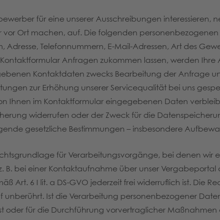
bewerber für eine unserer Ausschreibungen interessieren, 
ch oder vor Ort machen, auf. Die folgenden personenbezog
, Adresse, Telefonnummern, E-Mail-Adressen, Art des Gewe
 Kontaktformular Anfragen zukommen lassen, werden Ihr
egebenen Kontaktdaten zwecks Bearbeitung der Anfrage und
ertungen zur Erhöhung unserer Servicequalität bei uns gesp
 von Ihnen im Kontaktformular eingegebenen Daten verbleibe
eicherung widerrufen oder der Zweck für die Datenspeicherun
ngende gesetzliche Bestimmungen – insbesondere Aufbewahr
 Rechtsgrundlage für Verarbeitungsvorgänge, bei denen wir 
z. B. bei einer Kontaktaufnahme über unser Vergabeportal
äß Art. 6 I lit. a DS-GVO jederzeit frei widerruflich ist. Di
f unberührt. Ist die Verarbeitung personenbezogener Daten 
ist oder für die Durchführung vorvertraglicher Maßnahmen e