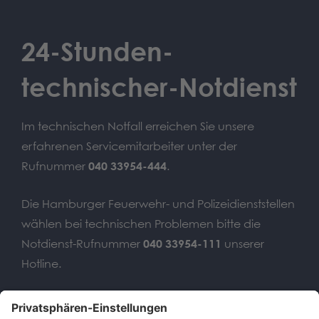
24-Stunden-
technischer-Notdienst
Im technischen Notfall erreichen Sie unsere
erfahrenen Servicemitarbeiter unter der
Rufnummer
040 33954-444
.
Die Hamburger Feuerwehr- und Polizeidienststellen
wählen bei technischen Problemen bitte die
Notdienst-Rufnummer
040 33954-111
unserer
Hotline.