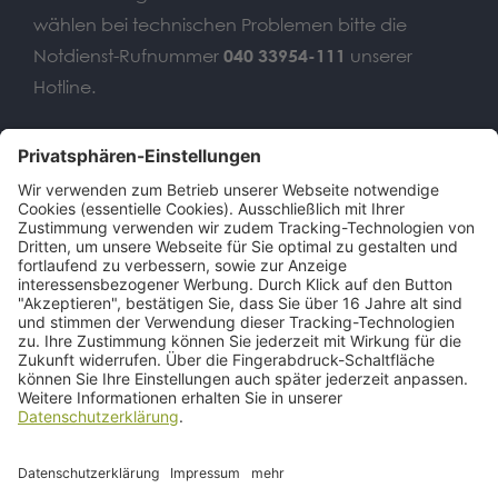
wählen bei technischen Problemen bitte die
Notdienst-Rufnummer
040 33954-111
unserer
Hotline.
Wir benötigen Ihre
Zustimmung, um den Google
Maps-Service zu laden!
Wir verwenden einen Service eines
Drittanbieters, um Karteninhalte
einzubetten. Dieser Service kann Daten
zu Ihren Aktivitäten sammeln. Bitte lesen
Sie die Details durch und stimmen Sie
der Nutzung des Service zu, um diese
Karte anzuzeigen.
Mehr Informationen