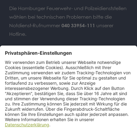
Die Hamburger Feuerwehr- und Polizeidienststellen
wählen bei technischen Problemen bitte die
Notdienst-Rufnummer
040 33954-111
unserer
Hotline.
Wir benötigen Ihre
Zustimmung, um den Google
Maps-Service zu laden!
Wir verwenden einen Service eines
Drittanbieters, um Karteninhalte
einzubetten. Dieser Service kann Daten
zu Ihren Aktivitäten sammeln. Bitte lesen
Sie die Details durch und stimmen Sie
der Nutzung des Service zu, um diese
Karte anzuzeigen.