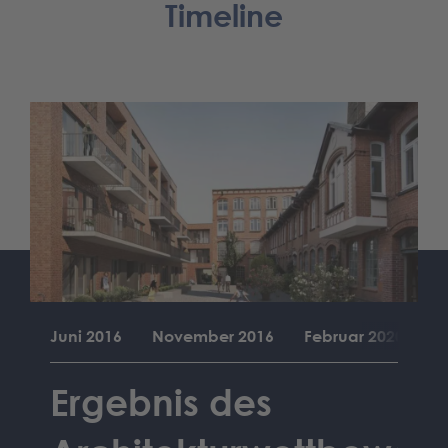
Timeline
022
Juni 2016
November 2016
Februar 2020
M
Ergebnis des
Ers