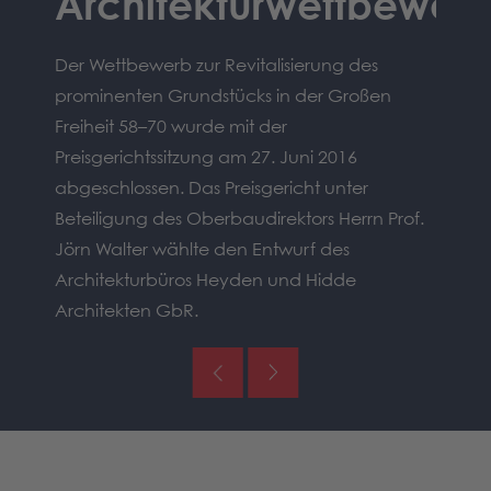
Architekturwettbewer
Be
Der Wettbewerb zur Revitalisierung des
Die al
prominenten Grundstücks in der Großen
veränd
derten
Freiheit 58–70 wurde mit der
rauchi
gen.
Preisgerichtssitzung am 27. Juni 2016
Gebäud
eben
abgeschlossen. Das Preisgericht unter
werde
 die
Beteiligung des Oberbaudirektors Herrn Prof.
Jörn Walter wählte den Entwurf des
Architekturbüros
Heyden und Hidde
Architekten GbR
.