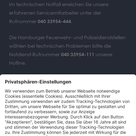
Im technischen Notfall erreichen Sie unsere
erfahrenen Servicemitarbeiter unter der
Rufnummer
040 33954-444
.
Die Hamburger Feuerwehr- und Polizeidienststellen
wählen bei technischen Problemen bitte die
Notdienst-Rufnummer
040 33954-111
unserer
Hotline.
Wir benötigen Ihre
Zustimmung, um den Google
Maps-Service zu laden!
Wir verwenden einen Service eines
Drittanbieters, um Karteninhalte
einzubetten. Dieser Service kann Daten
zu Ihren Aktivitäten sammeln. Bitte lesen