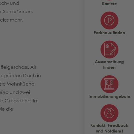
och- und
Karriere
 Senior*innen,
eles mehr.
Parkhaus finden
Ausschreibung
felgeschoss. Als
finden
 begrünten Dach in
utzte Wohnküche
Büro und zwei
Immobilienangebote
che Gespräche. Im
ie die
Kontakt, Feedback
und Notdienst