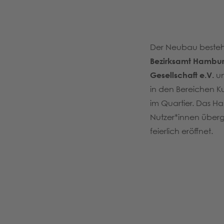
Der Neubau besteht 
Bezirksamt Hambur
Gesellschaft e.V.
un
in den Bereichen K
im Quartier. Das H
Nutzer*innen über
feierlich eröffnet.