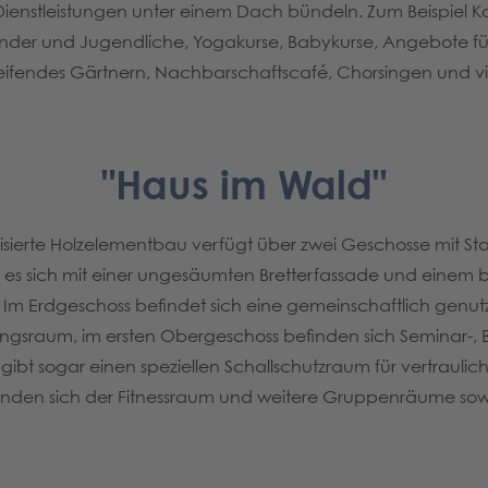
Dienstleistungen unter einem Dach bündeln. Zum Beispiel K
nder und Jugendliche, Yogakurse, Babykurse, Angebote für
ifendes Gärtnern, Nachbarschaftscafé, Chorsingen und vi
"Haus im Wald"
isierte Holzelementbau verfügt über zwei Geschosse mit Staf
t es sich mit einer ungesäumten Bretterfassade und einem
Im Erdgeschoss befindet sich eine gemeinschaftlich gen
ungsraum, im ersten Obergeschoss befinden sich Seminar-, 
ibt sogar einen speziellen Schallschutzraum für vertrauli
finden sich der Fitnessraum und weitere Gruppenräume sow