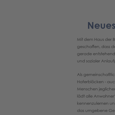
Neues
Mit dem Haus der 
geschaffen, dass 
gerade entstehende
und sozialer Anlauf
Als gemeinschaflti
Haferblöcken - au
Menschen jeglichen 
lädt alle Anwohner
kennenzulernen und e
das umgebene Gebi