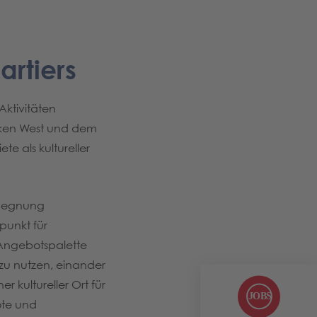
rtiers
ktivitäten
cken West und dem
 als kultureller
egegnung
punkt für
e Angebotspalette
zu nutzen, einander
r kultureller Ort für
te und