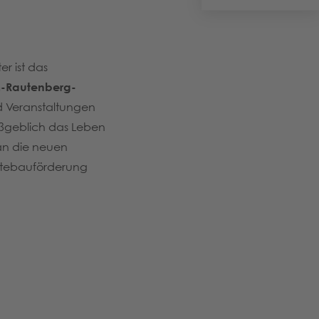
r ist das
-Rautenberg-
nd Veranstaltungen
aßgeblich das Leben
an die neuen
dtebauförderung