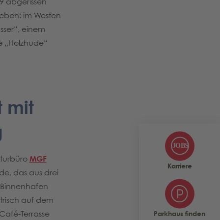
9 abgerissen
geben: im Westen
ser“, einem
ße „Holzhude“
 mit
g
kturbüro
MGF
Karriere
de, das aus drei
n Binnenhafen
trisch auf dem
Café-Terrasse
Parkhaus finden