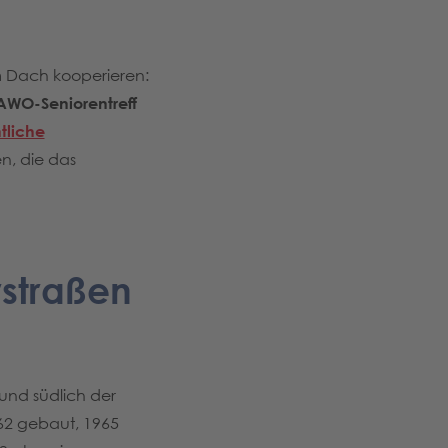
m Dach kooperieren:
AWO-Seniorentreff
tliche
en, die das
rstraßen
und südlich der
962 gebaut, 1965