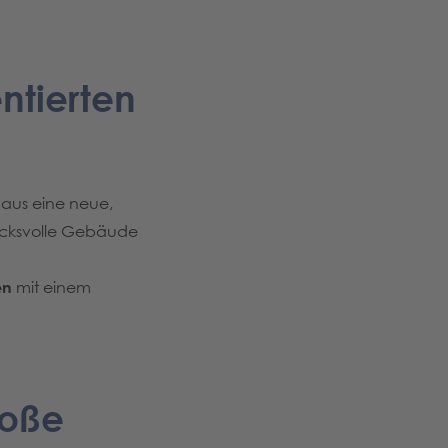
ntierten
Haus eine neue,
rucksvolle Gebäude
en
mit einem
roße