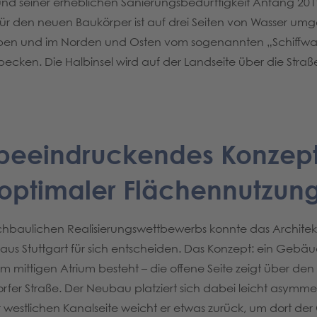
und seiner erheblichen Sanierungsbedürftigkeit Anfang 201
für den neuen Baukörper ist auf drei Seiten von Wasser um
en und im Norden und Osten vom sogenannten „Schiffwas
cken. Die Halbinsel wird auf der Landseite über die Stra
 beeindruckendes Konzept
optimaler Flächennutzun
ochbaulichen Realisierungswettbewerbs konnte das Archite
aus Stuttgart für sich entscheiden. Das Konzept: ein Gebäu
m mittigen Atrium besteht – die offene Seite zeigt über de
rfer Straße. Der Neubau platziert sich dabei leicht asymme
westlichen Kanalseite weicht er etwas zurück, um dort der 