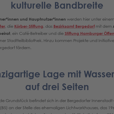
kulturelle Bandbreite
tner*innen und Hauptnutzer*innen
werden hier unter eine
ter
, die
Körber-Stiftung
, das
Bezirksamt Bergedorf
mit dem
eirat
, ein Café-Betreiber und die
Stiftung Hamburger Öffen
ner Stadtteilbibliothek. Hinzu kommen Projekte und Initiativ
gedorf fördern.
nzigartige Lage mit Wasse
auf drei Seiten
e Grundstück befindet sich in der Bergedorfer Innenstadt 
 (B5) an der Stelle des ehemaligen Lichtwarkhauses, das 1