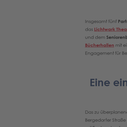
Insgesamt fünf
Par
das
Lichtwark Thea
und dem
Seniorenb
Bücherhallen
mit ei
Engagement für Ber
Eine ei
Das zu überplanend
Bergedorfer Straße