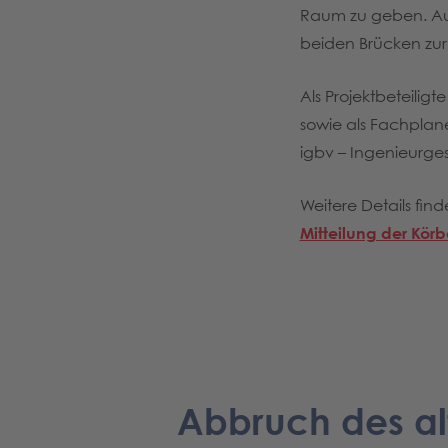
Raum zu geben. Auf 
beiden Brücken zur 
Als Projektbeteiligt
sowie als Fachplan
igbv – Ingenieurges
Weitere Details fin
Mitteilung der Körb
Abbruch des a