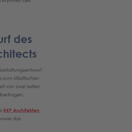
 im Rahmen des
urf des
hitects
Gestaltungsentwurf
e zum städtischen
it von zwei Seiten
übertragen.
de
KKP Architekten
sowie das