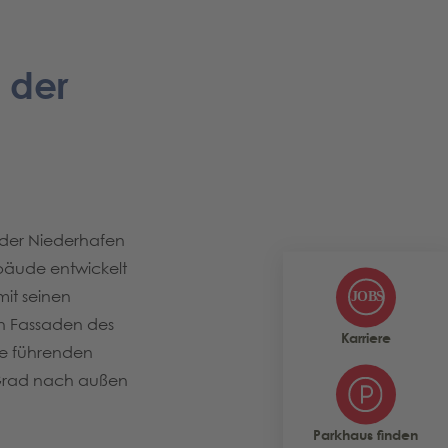
 der
e
 der Niederhafen
bäude entwickelt
it seinen
n Fassaden des
Karriere
de führenden
 Grad nach außen
Parkhaus finden