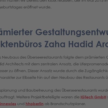
itt hatten wir bereits den Kiosk realisiert, der im Mai 2015
burtstages eröffnet wurde.
ämierter Gestaltungsentw
ektenbüros Zaha Hadid Arc
es Neubaus des Überseerestaurants folgte dem prämierten 
id Architects mit dem zentralen Ansatz, die Uferpromenad
ser zu öffnen. Dieser Ansatz wurde durch die Zugänglichke
arakter zur Elbseite hin auf den Neubau des Restaurants 
gsplanung und Baubetreuung des Überseerestaurants wur
uftragt. Weitere Projektbeteiligte waren die
IGTech GmbH
Binnewies
und
hhpberlin
als Brandschutzplaner.