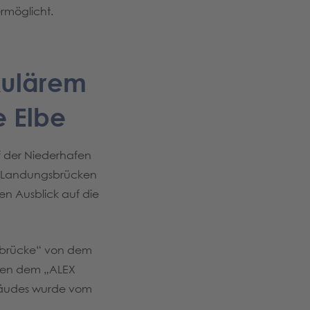
rmöglicht.
kulärem
e Elbe
f der Niederhafen
n Landungsbrücken
en Ausblick auf die
ebrücke“ von dem
eben dem „ALEX
ebäudes wurde vom