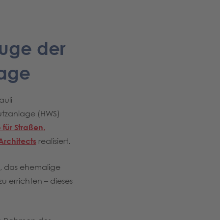
Zuge der
lage
auli
utzanlage (HWS)
für Straßen,
rchitects
realisiert.
, das ehemalige
 errichten – dieses