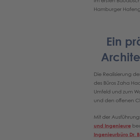
Im ersten Bauabschn
Hamburger Hafenge
Ein pr
Archit
Die Realisierung d
des Büros Zaha Had
Umfeld und zum Was
und den offenen Ch
Mit der Ausführun
und Ingenieure
bea
Ingenieurbüro Dr. 