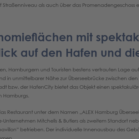
f Straßenniveau als auch über das Promenadengeschoss e
nomieflächen mit spekta
ick auf den Hafen und di
rten, Hamburgern und Touristen bestens vertrauten Lage au
nd in unmittelbarer Nähe zur Überseebrücke zwischen de
dt bzw. der HafenCity bietet das Objekt einen spektakulär
n Hamburgs.
d das Restaurant unter dem Namen „ALEX Hamburg Überse
e-Unternehmen Mitchells & Butlers als zweitem Standort n
avillon“ betrieben. Der individuelle Innenausbau des G
mmen.