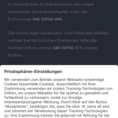
Im technischen Notfall erreichen Sie unsere
erfahrenen Servicemitarbeiter unter der
Rufnummer
040 33954-444
.
Die Hamburger Feuerwehr- und Polizeidienststellen
wählen bei technischen Problemen bitte die
Notdienst-Rufnummer
040 33954-111
unserer
Hotline.
Wir benötigen Ihre
Zustimmung, um den Google
Maps-Service zu laden!
Wir verwenden einen Service eines
Drittanbieters, um Karteninhalte
einzubetten. Dieser Service kann Daten
zu Ihren Aktivitäten sammeln. Bitte lesen