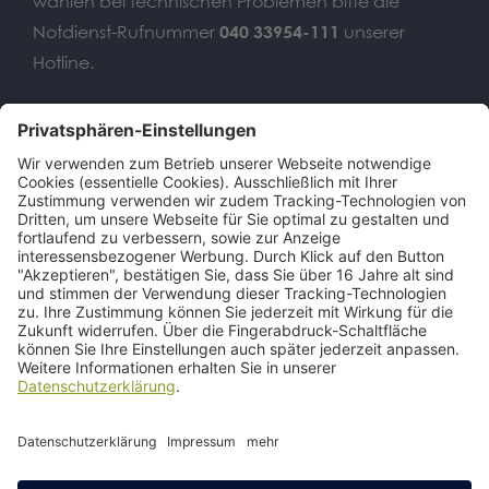
wählen bei technischen Problemen bitte die
Notdienst-Rufnummer
040 33954-111
unserer
Hotline.
Wir benötigen Ihre
Zustimmung, um den Google
Maps-Service zu laden!
Wir verwenden einen Service eines
Drittanbieters, um Karteninhalte
einzubetten. Dieser Service kann Daten
zu Ihren Aktivitäten sammeln. Bitte lesen
Sie die Details durch und stimmen Sie
der Nutzung des Service zu, um diese
Karte anzuzeigen.
Mehr Informationen