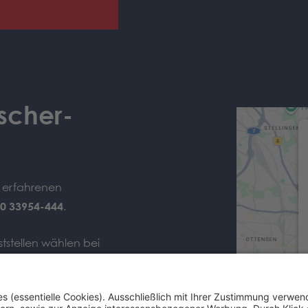
scher-
e erfahrenen
0 33954-444
.
tstellen wählen bei
st-Rufnummer
040 33954-