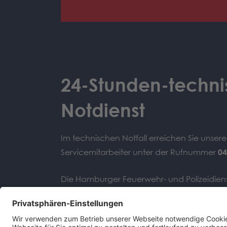
24-Stunden-techni
Notdienst
Im technischen Notfall erreichen Sie unser
Servicemitarbeiter unter der Rufnummer
04
Die Hamburger Feuerwehr- und Polizeidiens
technischen Problemen bitte die Notdien
111
unserer Hotline.