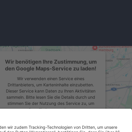
Wir benötigen Ihre Zustimmung, um
den Google Maps-Service zu laden!
Wir verwenden einen Service eines
Drittanbieters, um Karteninhalte einzubetten.
Dieser Service kann Daten zu Ihren Aktivitäten
sammeln. Bitte lesen Sie die Details durch und
stimmen Sie der Nutzung des Service zu, um
diese Karte anzuzeigen.
Mehr Informationen