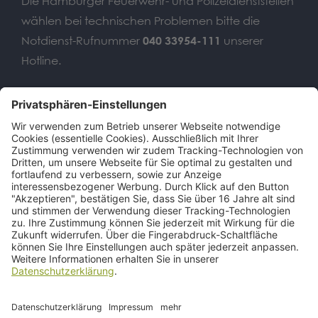
Die Hamburger Feuerwehr- und Polizeidienststellen
wählen bei technischen Problemen bitte die
Notdienst-Rufnummer
040 33954-111
unserer
Hotline.
Wir benötigen Ihre
Zustimmung, um den Google
Maps-Service zu laden!
Wir verwenden einen Service eines
Drittanbieters, um Karteninhalte
einzubetten. Dieser Service kann Daten
zu Ihren Aktivitäten sammeln. Bitte lesen
Sie die Details durch und stimmen Sie
der Nutzung des Service zu, um diese
Karte anzuzeigen.
Mehr Informationen