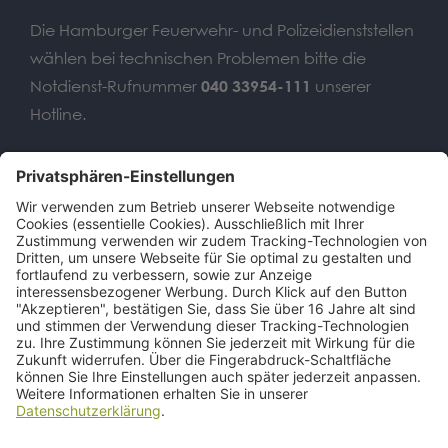
Die Hamburger Feuerwehr- und Polizeidienststellen
wählen bei technischen Problemen bitte die
Notdienst-Rufnummer
040 33954-111
unserer
Hotline.
Wir benötigen Ihre
Zustimmung, um den Google
Maps-Service zu laden!
Wir verwenden einen Service eines
Drittanbieters, um Karteninhalte
einzubetten. Dieser Service kann Daten
zu Ihren Aktivitäten sammeln. Bitte lesen
Sie die Details durch und stimmen Sie
der Nutzung des Service zu, um diese
Karte anzuzeigen.