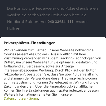
Die Hamburger Feuerwehr- und Polizeidienststellen
wählen bei technischen Problemen bitte die
Notdienst-Rufnummer
040 33954-111
unserer
Hotline.
Wir benötigen Ihre
Zustimmung, um den Google
Maps-Service zu laden!
Wir verwenden einen Service eines
Drittanbieters, um Karteninhalte
einzubetten. Dieser Service kann Daten
zu Ihren Aktivitäten sammeln. Bitte lesen
Sie die Details durch und stimmen Sie
der Nutzung des Service zu, um diese
Karte anzuzeigen.