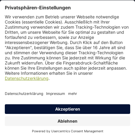
Wir benötigen Ihre
Zustimmung, um den Google
Maps-Service zu laden!
Wir verwenden einen Service eines
Drittanbieters, um Karteninhalte
einzubetten. Dieser Service kann Daten
zu Ihren Aktivitäten sammeln. Bitte lesen
Sie die Details durch und stimmen Sie
der Nutzung des Service zu, um diese
Karte anzuzeigen.
Mehr Informationen
Akzeptieren
Kontakt
Impressum
Datenschutz
powered by
Usercentrics Consent
Erklärung Barrierefreiheit
Barriere melden
Management Platform