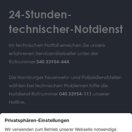
24-Stunden-
technischer-Notdienst
Im technischen Notfall erreichen Sie unsere
erfahrenen Servicemitarbeiter unter der
Rufnummer
040 33954-444
.
Die Hamburger Feuerwehr- und Polizeidienststellen
wählen bei technischen Problemen bitte die
Notdienst-Rufnummer
040 33954-111
unserer
Hotline.
Wir benötigen Ihre