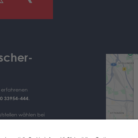
scher-
e erfahrenen
0 33954-444
.
tstellen wählen bei
st-Rufnummer
040 33954-