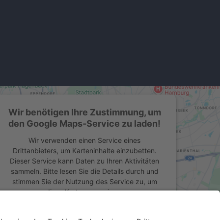
Wir benötigen Ihre Zustimmung, um
den Google Maps-Service zu laden!
Wir verwenden einen Service eines
Drittanbieters, um Karteninhalte einzubetten.
Dieser Service kann Daten zu Ihren Aktivitäten
sammeln. Bitte lesen Sie die Details durch und
stimmen Sie der Nutzung des Service zu, um
diese Karte anzuzeigen.