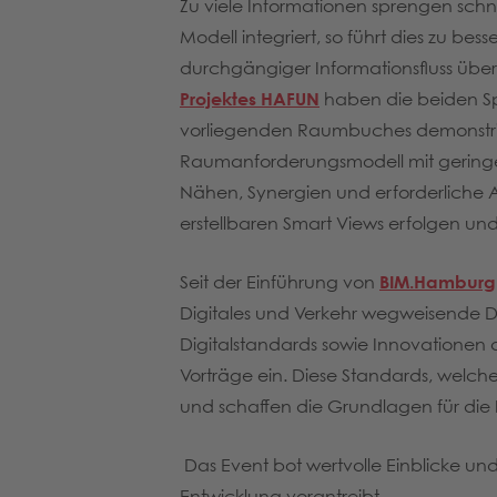
Zu viele Informationen sprengen sch
Modell integriert, so führt dies zu b
durchgängiger Informationsfluss übe
Projektes HAFUN
haben die beiden Sp
vorliegenden Raumbuches demonstrier
Raumanforderungsmodell mit geringem D
Nähen, Synergien und erforderliche 
erstellbaren Smart Views erfolgen und
Seit der Einführung von
BIM.Hamburg
Digitales und Verkehr wegweisende Di
Digitalstandards sowie Innovationen 
Vorträge ein. Diese Standards, welc
und schaffen die Grundlagen für die In
Das Event bot wertvolle Einblicke un
Entwicklung vorantreibt.