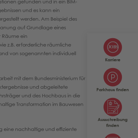
tionen gefunden und in ein BIM-
rgebnissen und es kann ein
gestellt werden. Am Beispiel des
planung auf Grundlage eines
r Räume ein
ie z.B. erforderliche räumliche
and von sogenannten individuell
Karriere
arbeit mit dem Bundesministerium für
ektergebnisse und abgeleitete
Parkhaus finden
hrsträger und des Hochbaus in die
haltige Transformation im Bauwesen
Ausschreibung
finden
 eine nachhaltige und effiziente