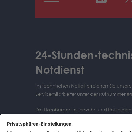
24-Stunden-techni
Notdienst
Im technischen Notfall erreichen Sie unser
Servicemitarbeiter unter der Rufnummer
04
Die Hamburger Feuerwehr- und Polizeidiens
technischen Problemen bitte die Notdien
111
unserer Hotline.