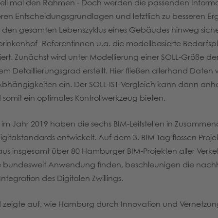
nell mal den Rahmen - Doch werden die passenden Informa
esseren Entscheidungsgrundlagen und letztlich zu besseren E
r den gesamten Lebenszyklus eines Gebäudes hinweg sicher
rinkenhof- Referentinnen u.a. die modellbasierte Bedarfs
t. Zunächst wird unter Modellierung einer SOLL-Größe de
etaillierungsgrad erstellt. Hier fließen allerhand Daten w
Abhängigkeiten ein. Der SOLL-IST-Vergleich kann dann anh
 somit ein optimales Kontrollwerkzeug bieten.
im Jahr 2019 haben die sechs BIM-Leitstellen in Zusammen
gitalstandards entwickelt. Auf dem 3. BIM Tag flossen Proj
aus insgesamt über 80 Hamburger BIM-Projekten aller Verke
he bundesweit Anwendung finden, beschleunigen die nach
tegration des Digitalen Zwillings.
d zeigte auf, wie Hamburg durch Innovation und Vernetzung