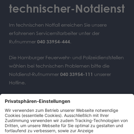
technischer-Notdienst
Im technischen Notfall erreichen Sie unsere
erfahrenen Servicemitarbeiter unter der
Rufnummer
040 33954-444
.
Die Hamburger Feuerwehr- und Polizeidienststellen
wählen bei technischen Problemen bitte die
Notdienst-Rufnummer
040 33954-111
unserer
Hotline.
Wir benötigen Ihre
Zustimmung, um den Google
Maps-Service zu laden!