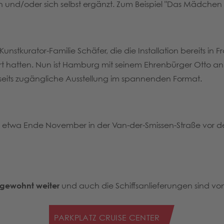
en und/oder sich selbst ergänzt. Zum Beispiel "Das Mädchen
stkurator-Familie Schäfer, die die Installation bereits in F
rt hatten. Nun ist Hamburg mit seinem Ehrenbürger Otto an 
lseits zugängliche Ausstellung im spannenden Format.
is etwa Ende November in der Van-der-Smissen-Straße vor 
 gewohnt weiter
und auch die Schiffsanlieferungen sind von
PARKPLATZ CRUISE CENTER