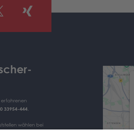
scher-
e erfahrenen
0 33954-444
.
tstellen wählen bei
st-Rufnummer
040 33954-