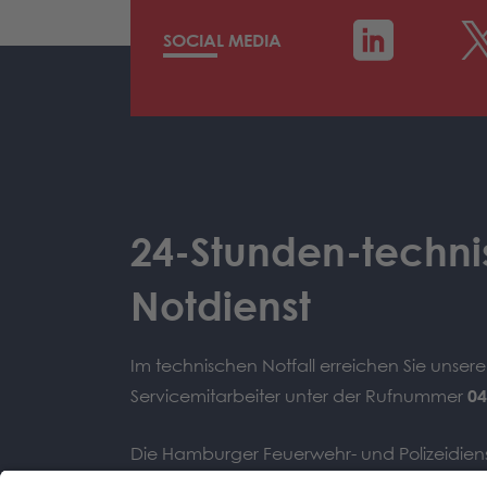
SOCIAL MEDIA
24-Stunden-techni
Notdienst
Im technischen Notfall erreichen Sie unser
Servicemitarbeiter unter der Rufnummer
04
Die Hamburger Feuerwehr- und Polizeidiens
technischen Problemen bitte die Notdien