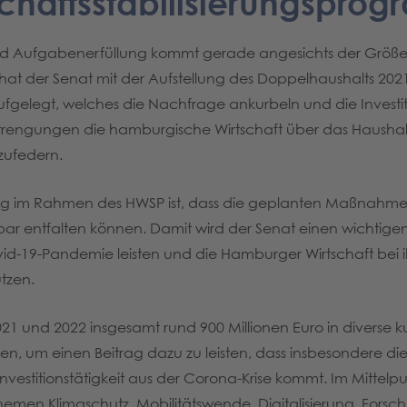
schaftsstabilisierungspro
it und Aufgabenerfüllung kommt gerade angesichts der Grö
 hat der Senat mit der Aufstellung des Doppelhaushalts 202
fgelegt, welches die Nachfrage ankurbeln und die Investiti
trengungen die hamburgische Wirtschaft über das Haushaltsj
zufedern.
ung im Rahmen des HWSP ist, dass die geplanten Maßnahme
elbar entfalten können. Damit wird der Senat einen wichtig
-19-Pandemie leisten und die Hamburger Wirtschaft bei ihr
tzen.
21 und 2022 insgesamt rund 900 Millionen Euro in diverse k
, um einen Beitrag dazu zu leisten, dass insbesondere di
e Investitionstätigkeit aus der Corona-Krise kommt. Im Mitte
hemen Klimaschutz, Mobilitätswende, Digitalisierung, Forsc