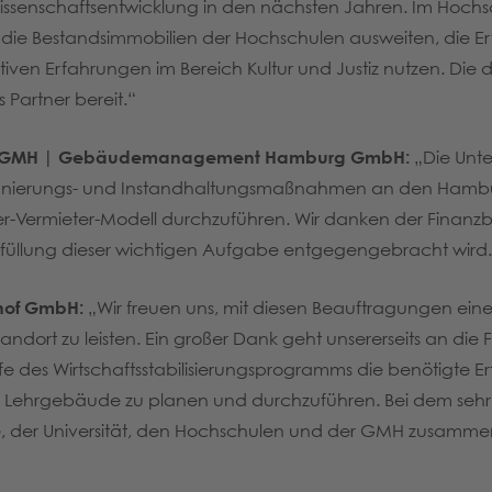
 Wissenschaftsentwicklung in den nächsten Jahren. Im Hochs
auf die Bestandsimmobilien der Hochschulen ausweiten, die 
tiven Erfahrungen im Bereich Kultur und Justiz nutzen. Di
Partner bereit.“
rin GMH | Gebäudemanagement Hamburg GmbH:
„Die Unte
Sanierungs- und Instandhaltungsmaßnahmen an den Ham
eter-Vermieter-Modell durchzuführen. Wir danken der Finan
Erfüllung dieser wichtigen Aufgabe entgegengebracht wird
nhof GmbH:
„Wir freuen uns, mit diesen Beauftragungen ein
ndort zu leisten. Ein großer Dank geht unsererseits an di
lfe des Wirtschaftsstabilisierungsprogramms die benötigte 
 und Lehrgebäude zu planen und durchzuführen. Bei dem s
e, der Universität, den Hochschulen und der GMH zusamme