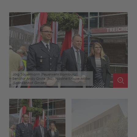
Jörg Sauermann (Feuerwehr Hamburg),
Senator Andy Grote (BIS), Nadine Krause-Möller
Bild: SUPERGELB ARCHITEKTEN. Visualisierung
(Sprinkenhof GmbH)
von mokastudio