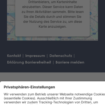
Drittanbieters, um Karteninhalte
einzubetten. Dieser Service kann Daten
zu Ihren Aktivitäten sammeln. Bitte lesen
Sie die Details durch und stimmen Sie
der Nutzung des Service zu, um diese
Karte anzuzeigen.
Mehr Informationen
Akzeptieren
Kontakt
Impressum
Datenschutz
powered by
Usercentrics Consent
Erklärung Barrierefreiheit
Barriere melden
Management Platform