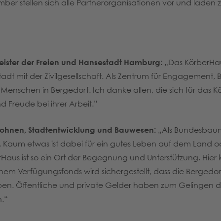
mber stellen sich alle Partnerorganisationen vor und lade
rmeister der Freien und Hansestadt Hamburg:
„Das KörberHaus
adt mit der Zivilgesellschaft. Als Zentrum für Engagement, B
nschen in Bergedorf. Ich danke allen, die sich für das 
d Freude bei ihrer Arbeit.”
r Wohnen, Stadtentwicklung und Bauwesen:
„Als Bundesbaumi
 Kaum etwas ist dabei für ein gutes Leben auf dem Land ode
Haus ist so ein Ort der Begegnung und Unterstützung. Hier
nem Verfügungsfonds wird sichergestellt, dass die Bergedo
ben. Öffentliche und private Gelder haben zum Gelingen die
.“