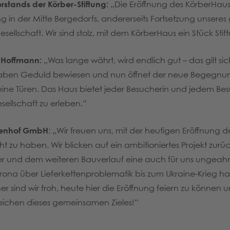
orstands der Körber-Stiftung:
„Die Eröffnung des KörberHauses
 in der Mitte Bergedorfs, andererseits Fortsetzung unseres 
esellschaft. Wir sind stolz, mit dem KörberHaus ein Stück S
-Hoffmann:
„Was lange währt, wird endlich gut – das gilt si
aben Geduld bewiesen und nun öffnet der neue Begegnung
ine Türen. Das Haus bietet jeder Besucherin und jedem Besu
sellschaft zu erleben.“
nkenhof GmbH
: „Wir freuen uns, mit der heutigen Eröffnung 
 zu haben. Wir blicken auf ein ambitioniertes Projekt zu
r und dem weiteren Bauverlauf eine auch für uns ungeahn
rona über Lieferkettenproblematik bis zum Ukraine-Krieg 
 sind wir froh, heute hier die Eröffnung feiern zu können 
eichen dieses gemeinsamen Zieles!“