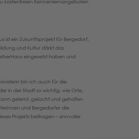
n zu kostenfreien Kennenlernangeboten
 ist ein Zukunftsprojekt für Bergedorf.
ildung und Kultur stärkt das
KörberHaus eingesetzt haben und
nisterin bin ich auch für die
r in der Stadt so wichtig, wie Orte,
 kann gelernt, gelacht und geholfen
rferinnen und Bergedorfer die
ses Projekts beitragen – sinnvoller