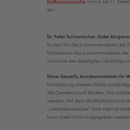
Eröffnungswoche
vom 5. bis 11. Deze
ein.
Dr. Peter Tschentscher, Erster Bürge
Es steht für die Zusammenarbeit der St
KörberHaus das Zusammenleben der Me
wünsche den Beteiligten viel Erfolg un
Klara Geywitz, Bundesministerin fü
Entwicklung unserer Städte zuständig.
die Gemeinschaft fördern. Das Körber
werden. Mit dem Stadtteilbüro und ei
„Gebietsentwickler“ ihrer Heimat blei
kann Geld nicht ausgegeben werden